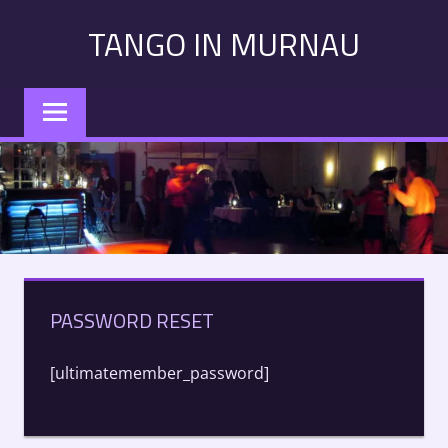
Zum
TANGO IN MURNAU
Inhalt
springen
Tango
in
Murnau:
Veranstaltungen,
Kurse,
Konzerte
–
Alle
Termine
PASSWORD RESET
auf
einen
Blick
[ultimatemember_password]