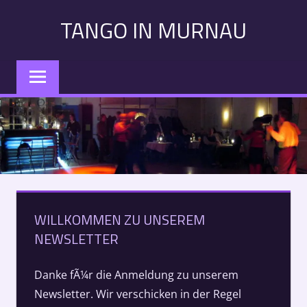
Zum
TANGO IN MURNAU
Inhalt
springen
Tango
in
Murnau:
Veranstaltungen,
Kurse,
Konzerte
–
Alle
Termine
WILLKOMMEN ZU UNSEREM
auf
NEWSLETTER
einen
Blick
Danke fÃ¼r die Anmeldung zu unserem
Newsletter. Wir verschicken in der Regel