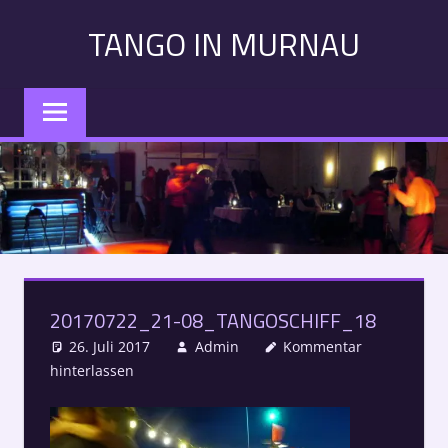
Zum
TANGO IN MURNAU
Inhalt
springen
Tango
in
Murnau:
Veranstaltungen,
Kurse,
Konzerte
–
Alle
Termine
20170722_21-08_TANGOSCHIFF_18
auf
einen
26. Juli 2017
Admin
Kommentar
Blick
hinterlassen