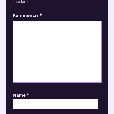
markiert
Kommentar
*
Name
*