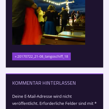
Beitragsnavigation
Vorheriger
20170722_21-08_tangoschiff_18
Beitrag:
KOMMENTAR HINTERLASSEN
Deine E-Mail-Adresse wird nicht
veröffentlicht.
Erforderliche Felder sind mit
*