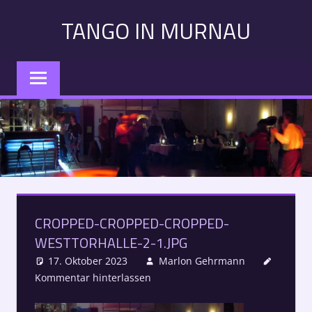
Zum
TANGO IN MURNAU
Inhalt
springen
Tango
in
Murnau:
Veranstaltungen,
Kurse,
Konzerte
–
Alle
Termine
CROPPED-CROPPED-CROPPED-
auf
WESTTORHALLE-2-1.JPG
einen
Blick
17. Oktober 2023
Marlon Gehrmann
Kommentar hinterlassen