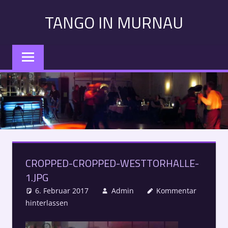
Zum
TANGO IN MURNAU
Inhalt
springen
Tango
in
Murnau:
Veranstaltungen,
Kurse,
Konzerte
–
Alle
Termine
CROPPED-CROPPED-WESTTORHALLE-
auf
1.JPG
einen
Blick
6. Februar 2017
Admin
Kommentar
hinterlassen