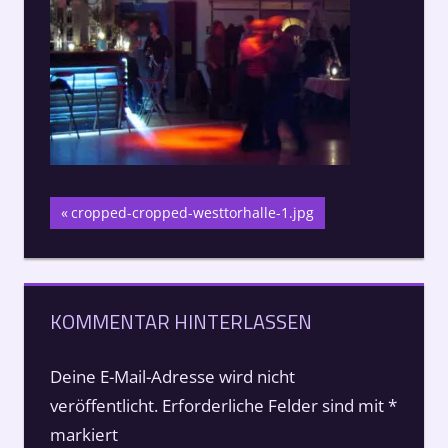
Beitragsnavigation
Vorheriger
cropped-cropped-westtorhalle-1.jpg
Beitrag:
KOMMENTAR HINTERLASSEN
Deine E-Mail-Adresse wird nicht
veröffentlicht.
Erforderliche Felder sind mit
*
markiert