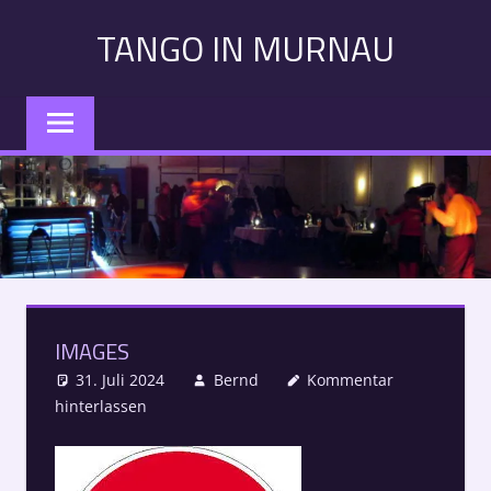
Zum
TANGO IN MURNAU
Inhalt
springen
Tango
in
Murnau:
Veranstaltungen,
Kurse,
Konzerte
–
Alle
Termine
IMAGES
auf
einen
31. Juli 2024
Bernd
Kommentar
Blick
hinterlassen