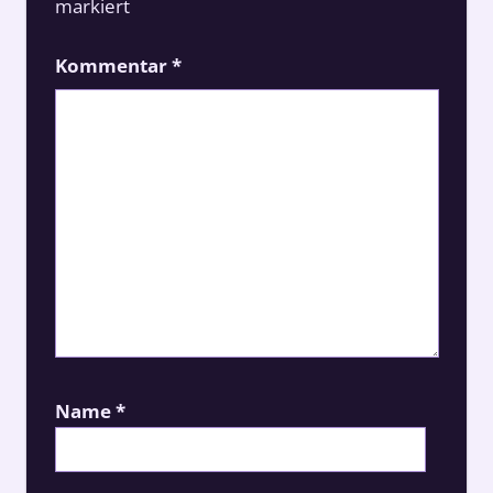
markiert
Kommentar
*
Name
*