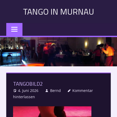
Zum
TANGO IN MURNAU
Inhalt
springen
Tango
in
Murnau:
Veranstaltungen,
Kurse,
Konzerte
–
Alle
Termine
TANGOBILD2
auf
einen
4. Juni 2026
Bernd
Kommentar
Blick
hinterlassen