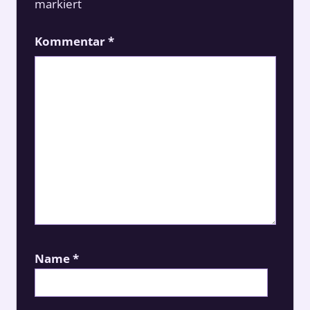
markiert
Kommentar
*
Name
*