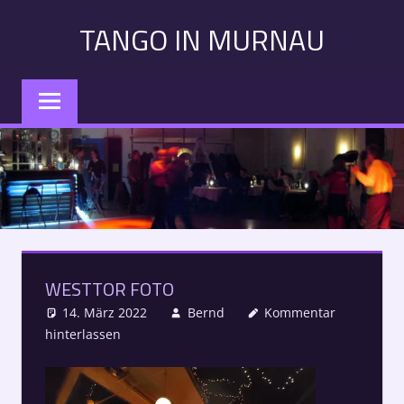
Zum
TANGO IN MURNAU
Inhalt
springen
Tango
in
Murnau:
Veranstaltungen,
Kurse,
Konzerte
–
Alle
Termine
WESTTOR FOTO
auf
einen
14. März 2022
Bernd
Kommentar
Blick
hinterlassen